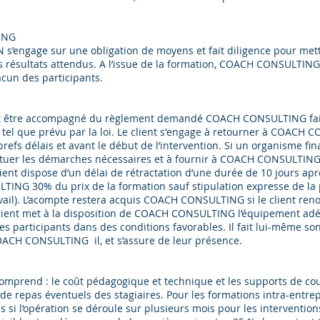
ING
gage sur une obligation de moyens et fait diligence pour mettre 
t des résultats attendus. A l’issue de la formation, COACH CONSULT
cun des participants.
ant être accompagné du règlement demandé COACH CONSULTING fait 
 tel que prévu par la loi. Le client s'engage à retourner à COACH
brefs délais et avant le début de l’intervention. Si un organisme fin
ectuer les démarches nécessaires et à fournir à COACH CONSULTING l’
ent dispose d’un délai de rétractation d’une durée de 10 jours aprè
ULTING 30% du prix de la formation sauf stipulation expresse de l
ail). L’acompte restera acquis COACH CONSULTING si le client reno
e client met à la disposition de COACH CONSULTING l’équipement a
es participants dans des conditions favorables. Il fait lui-même so
COACH CONSULTING il, et s’assure de leur présence.
 comprend : le coût pédagogique et technique et les supports de cou
e repas éventuels des stagiaires. Pour les formations intra-entrepr
is si l’opération se déroule sur plusieurs mois pour les interventio