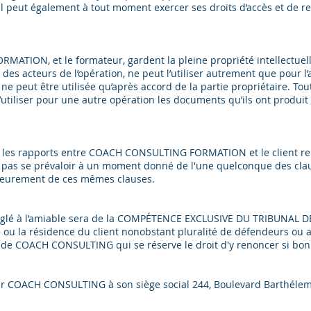
Il peut également à tout moment exercer ses droits d’accès et de re
MATION, et le formateur, gardent la pleine propriété intellectuel
’un des acteurs de l’opération, ne peut l’utiliser autrement que pour 
 ne peut être utilisée qu’après accord de la partie propriétaire. T
’utiliser pour une autre opération les documents qu’ils ont produit 
 les rapports entre COACH CONSULTING FORMATION et le client relèv
s se prévaloir à un moment donné de l'une quelconque des claus
érieurement de ces mêmes clauses.
re réglé à l’amiable sera de la COMPÉTENCE EXCLUSIVE DU TRIBUN
 ou la résidence du client nonobstant pluralité de défendeurs ou 
êt de COACH CONSULTING qui se réserve le droit d'y renoncer si bon
 par COACH CONSULTING à son siège social 244, Boulevard Barthélem