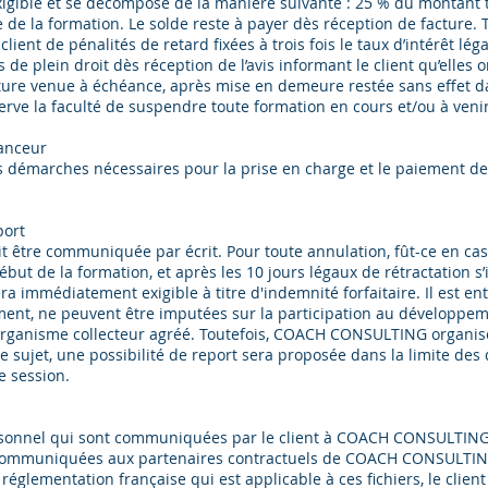
gible et se décompose de la manière suivante : 25 % du montant t
e la formation. Le solde reste à payer dès réception de facture.
lient de pénalités de retard fixées à trois fois le taux d’intérêt lé
es de plein droit dès réception de l’avis informant le client qu’elles
ture venue à échéance, après mise en demeure restée sans effet d
 la faculté de suspendre toute formation en cours et/ou à venir
anceur
les démarches nécessaires pour la prise en charge et le paiement de
port
oit être communiquée par écrit. Pour toute annulation, fût-ce en ca
ébut de la formation, et après les 10 jours légaux de rétractation s
era immédiatement exigible à titre d'indemnité forfaitaire. Il est 
ent, ne peuvent être imputées sur la participation au développeme
 organisme collecteur agréé. Toutefois, COACH CONSULTING organise
sujet, une possibilité de report sera proposée dans la limite des d
e session.
rsonnel qui sont communiquées par le client à COACH CONSULTING e
communiquées aux partenaires contractuels de COACH CONSULTING
lementation française qui est applicable à ces fichiers, le clien